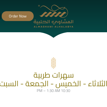
Order Now
سهرات طربية
لثلاثاء - الخميس - الجمعة - السبت
10:30 PM – 1:30 AM