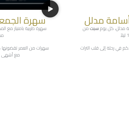
أسامة مدلل
سهرة الجمعة
مة مدلل، كل يوم
سبت
من
سهرة طربية بامتياز مع ا
مساء
كم في رحلة إلى قلب التراث
سهرات من العمر تقضونها ك
مع أشهى ال