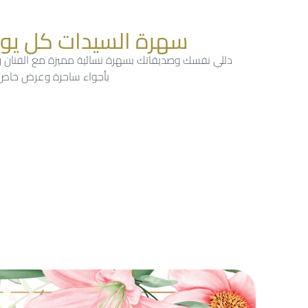
سهرة السيدات كل يوم 
دللي نفسك وصديقاتك بسهرة نسائية مميزة مع الفنان ر
بأجواء ساحرة وعرض خاص بـ 89 درهماً فقط يشمل طبقاً رئيسياً ومشروباً غازياً مع شيشة مجا