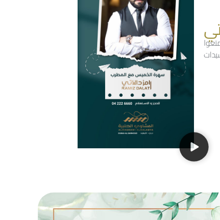
تي
1: ليلاً. استمتعوا