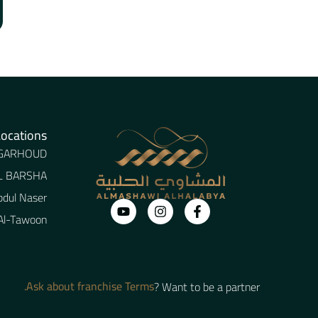
Locations
 GARHOUD
AL BARSHA
bdul Naser
 Al-Tawoon
Ask about franchise Terms.
Want to be a partner ?