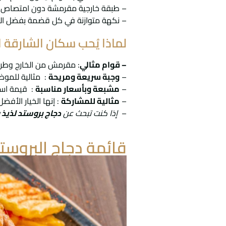
– طبقة خارجية مقرمشة دون امتصاص كم
– نكهة متوازنة في كل قضمة بفضل التتب
لماذا يُحب سكان الشارقة ا
– قوام مثالي
: مقرمش من الخارج وطري م
–
وجبة سريعة ومريحة
: مثالية للموظ
–
مشبعة وبأسعار مناسبة
: قيمة است
–
مثالية للمشاركة
: إنها الخيار الأف
–
إذا كنت تبحث عن
دجاج بروستد لذيذ
قائمة دجاج البروست