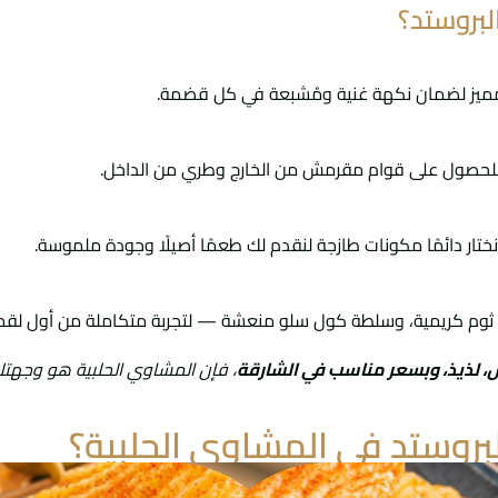
البروستد؟
ل مميز لضمان نكهة غنية ومُشبعة في كل قضمة.
 للحصول على قوام مقرمش من الخارج وطري من الداخل.
تار دائمًا مكونات طازجة لنقدم لك طعمًا أصيلًا وجودة ملموسة.
 ثوم كريمية، وسلطة كول سلو منعشة — لتجربة متكاملة من أول لقمة
 لذيذ، وبسعر مناسب في الشارقة
، فإن المشاوي الحلبية هو وجهتك 
لبروستد في المشاوي الحلبية؟