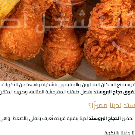
حيث يستمتع السكان المحليون والمقيمون بتشكيلة واسعة من النكهات.
فوق دجاج البروستد
بفضل طبقته المقرمشة المثالية، وطهيه المتقن، و
تد لدينا مميزًا؟
 تحضير
الدجاج البروستد
لدينا بتقنية فريدة تُعرف بالقلي بالضغط، وهي
 وغنيًا بالنكهة.