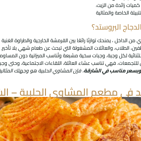
يات زائدة من الزيت.
يلة الخاصة والمثالية
لدجاج البروستد؟
ن الداخل ، يمنحك توازنًا رائعًا بين القرمشة الخارجية والطراوة الغن
فين، الطلاب، والعائلات المشغولة التي تبحث عن طعام شهي بلا تأخير.
ثنائية لكل وجبة، وجبات سخية مشبعة وتُناسب الميزانية دون المساومة
ضل للتجمعات، فهي تناسب عشاء العائلة، اللقاءات الاجتماعية، وحتى وجب
 وبسعر مناسب في الشارقة
، فإن المشاوي الحلبية هو وجهتك المثالية
د في مطعم المشاوي الحلبية – ال