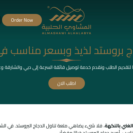
Order Now
 بروستد لذيذ وبسعر مناسب في
ا لتقديم الطلب ونقدم خدمة توصيل فائقة السرعة إلى دبي والشارقة و
اطلب الان
لغني بالنكهة
، فلا شيء يضاهي متعة تناول الدجاج البروستد. في الشا
اسب، أصبح دجاج البروستد خيارًا مفضلًا..