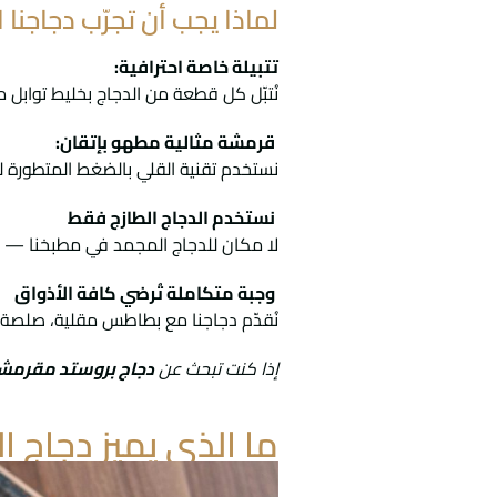
لماذا يجب أن تجرّب دجاجنا 
تتبيلة خاصة احترافية:
نُتبّل كل قطعة من الدجاج بخليط تواب
قرمشة مثالية مطهو بإتقان:
نستخدم تقنية القلي بالضغط المتطورة
نستخدم الدجاج الطازج فقط
لا مكان للدجاج المجمد في مطبخنا — نخ
وجبة متكاملة تُرضي كافة الأذواق
نُقدّم دجاجنا مع بطاطس مقلية، صلصة
إذا كنت تبحث عن
دجاج بروستد مقرمش،
ما الذي يميز دجاج ا