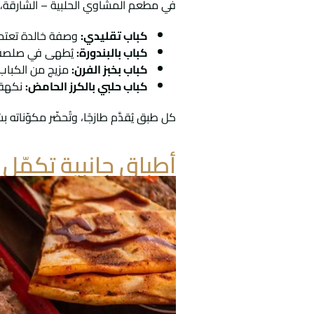
في مطعم المشاوي الحلبية – الشارقة، 
كباب تقليدي:
وصفة خالدة تعتمد 
كباب بالبندورة:
يُطهى في صلصة طما
كباب بخبز الفرن:
مزيج من الكباب 
كباب حلبي بالكرز الحامض:
نكهة ف
كل طبق يُقدَّم طازجًا، وتُحضّر مكوّنا
أطباق جانبية تكمّل ا