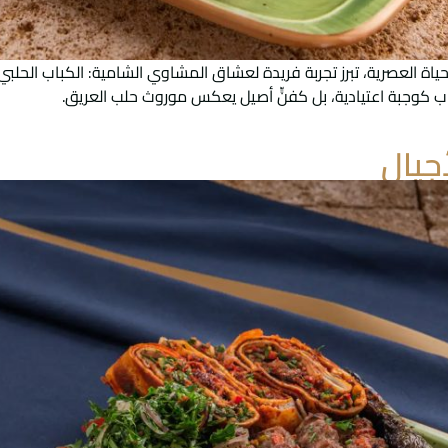
لحياة العصرية، تبرز تجربة فريدة لعشاق المشاوي الشامية: الكباب الحل
لكباب كوجبة اعتيادية، بل كفنٍّ أصيل يعكس موروث حلب العريق.
أجيال