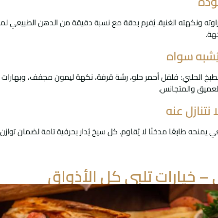
ودة
ته ونكهته الغنية. يُفرم بدقة مع نسبة دقيقة من الدهن الطبيعي لمنح ا
هة.
يُشبه سواه
مطبخ الحلبي: فلفل أحمر حلو، رشة قرفة، نكهة ليمون مجفف، وبهارات خا
لعميق والمتجانس.
نتنازل عنه
حه طابعًا مدخنًا لا يُقاوم. كل سيخ يُدار بحرفية تامة لضمان توازن 
 – خيارات تلبي كل الأذواق