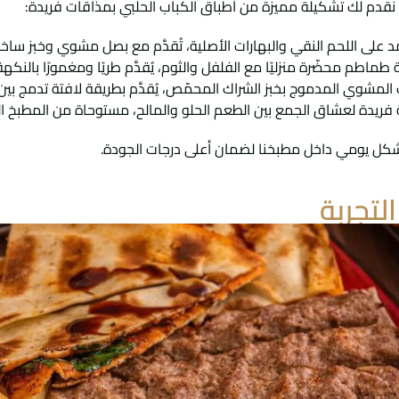
نقدم لك تشكيلة مميزة من أطباق الكباب الحلبي بمذاقات فريدة:
على اللحم النقي والبهارات الأصلية، تُقدَّم مع بصل مشوي وخبز ساخن
طم محضّرة منزليًا مع الفلفل والثوم، يُقدَّم طريًا ومغمورًا بالنكهة
المشوي المدموج بخبز الشراك المحمّص، يُقدَّم بطريقة لافتة تدمج بين
ريدة لعشاق الجمع بين الطعم الحلو والمالح، مستوحاة من المطبخ الح
ته بشكل يومي داخل مطبخنا لضمان أعلى درجات الجودة.
لتجربة