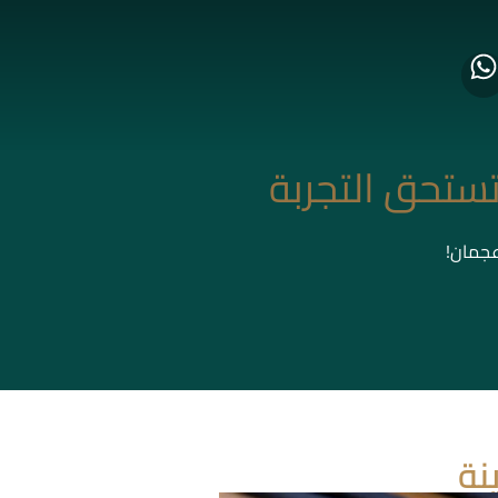
ستحق التجربة
عجمان!
نة