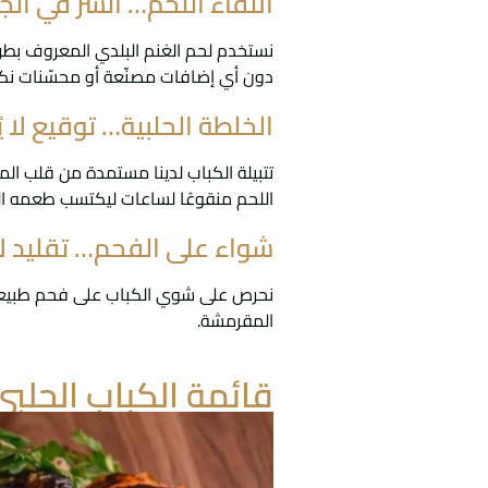
انتقاء اللحم… السر في الج
نستخدم لحم الغنم البلدي المعروف بطراو
دون أي إضافات مصنّعة أو محسّنات نك
الخلطة الحلبية… توقيع لا 
تتبيلة الكباب لدينا مستمدة من قلب ال
اللحم منقوعًا لساعات ليكتسب طعمه ا
شواء على الفحم… تقليد لا 
نحرص على شوي الكباب على فحم طبيعي يمن
المقرمشة.
قائمة الكباب الحلبي