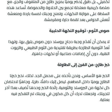
تكميلي، بل طبق يُحضَّر يوميًا بمزيج طازج من الملفوف والجزر، مع
صلصة كريمية معتدلة تجمع بين الحلاوة والحموضة. تُساعد هذه
السلطة على موازنة النكهات، وتمنح وجبتك لمسة باردة ومنعشة
تُنعش الحواس بعد لقمة حارة ومقرمشة.
صوص الثوم : توقيع النكهة الحلبية
لا يمكن أن نُقدّم وجبة دجاج بروستد دون صوص يليق بها، ولهذا
نُعدّ الثومية الطازجة بطريقة تقليدية من الثوم الطبيعي والزيوت
النقية، دون أي إضافات صناعية أو نكهات جاهزة.
خبز طازج: من الفرن إلى الطاولة
الخبز هو الأساس، ونحن نأخذه على محمل الجد. لذلك، نخبز خبزنا
الطازج يوميًا داخل المطعم، ليصل إليك دافئًا، طريًا، وجاهزًا لاحتضان
كل نكهة من البروستد والثومية. رائحة الخبز وحدها تُضيف بعدًا آخر
لتجربتك، وتجعلك تدرك أن كل مكون في وجبتك تم التفكير فيه
بعناية.