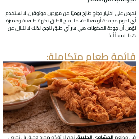
نحرص على اختيار دجاج طازج يوميًا من موردين موثوقين. لا نستخدم
أي لحوم مجمدة أو معالجة، ما يمنح الطبق نكهة طبيعية ومميزة.
نؤمن أن جودة المكونات هي سر أي طبق ناجح، لذلك لا نتنازل عن
هذا المبدأ أبدًا.
قائمة طعام متكاملة:
في مطعم
المشاوي الحلبية
، نحن لا نُقدّم مجرد وجبة، بل نحرص