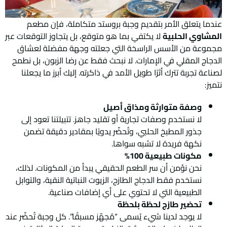
عندما يتعلق الأمر بتقديم وجبة بروستد متكاملة، فإن مطعم
المشاوي الحلبية
لا يكتفي بما هو متوقع، بل يتجاوز التوقعات عبر
مجموعة من الأسس الراسخة التي جعلته وجهة مفضلة لعشاق
الدجاج المقلي في الإمارات. لا نبحث فقط عن رضا الزبون، بل نطمح
لصناعة تجربة تترك أثرًا طويل الأمد في ذاكرته. إليك أبرز ما يجعلنا
نتميز:
وصفة متوارثة ومذاق أصيل
لا نستخدم وصفات تجارية أو تقليد جاهز. تتبيلتنا تعود إلى
جذور المطبخ الحلبي، وتُحضّر يدويًا بمقادير دقيقة تضمن
نكهة فريدة لا تشبه سواها.
مكونات طبيعية 100%
نحن نؤمن أن سر الطعم الحقيقي يبدأ من المكونات. لذلك،
نستخدم فقط الدجاج الطازج، الزيوت النباتية النقية، والتوابل
الطبيعية التي لا تحتوي على أي إضافات صناعية.
تحضير طازج لحظة بلحظة
لا يوجد لدينا شيء يُسمى “مُجهّز مسبقًا”. كل وجبة تُحضّر عند