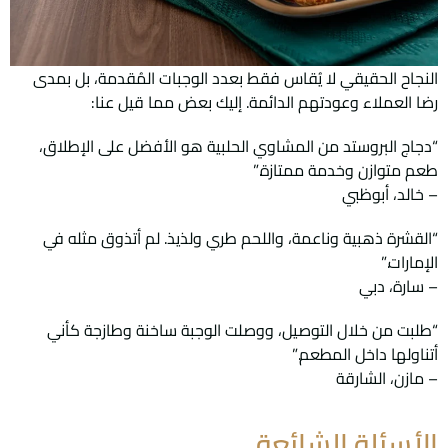
النجاح الحقيقي لا يُقاس فقط بعدد الوجبات المُقدمة، بل بمدى
رضا العملاء وعودتهم الدائمة. إليك بعض مما قيل عنا:
“دجاج البروستد من المشاوي الحلبية هو الأفضل على الإطلاق،
طعم متوازن وخدمة ممتازة.”
– خالد، أبوظبي
“القشرة ذهبية وناعمة، واللحم طري ولذيذ. لم أتذوق مثله في
الإمارات.”
– سارة، دبي
“طلبت من خلال التوصيل، ووصلت الوجبة ساخنة وطازجة كأني
أتناولها داخل المطعم.”
– مازن، الشارقة
الأسئلة الشائعة