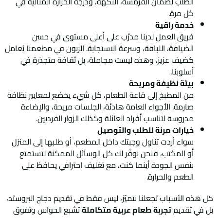
الطلب لضمان القرمشة، النكهة، ودرجة الحرارة المثالية في
كل مرة.
خدمة راقية
فريق العمل لدينا مدرّب على أعلى مستوى في حسن
الضيافة، اللباقة، وسرعة الاستجابة. الزبون في مطعمنا يُعامل
كضيف عزيز، وهذه ليست مجاملة، بل ثقافة متجذرة في
أسلوبنا.
بيئة نظيفة ومريحة
من المطبخ إلى قاعة الطعام، كل شيء يخضع لمعايير نظافة
صارمة. الأجواء العامة هادئة، الجلسات مريحة، والإضاءة
مدروسة لتناسب أفراد العائلة وكذلك الزوار الفرديين.
خيارات مرنة للطلب والتوصيل
سواء أردت تناول وجبتك داخل المطعم، أو طلبها إلى المنزل
أو المكتب، فنحن نوفّر لك كل الوسائل الممكنة لتستمتع
بنفس الجودة أينما كنت، مع تغليف احترافي يحافظ على
الطعم والحرارة.
كل هذه الأسباب تجعلنا نتميّز، ليس فقط في تقديم دجاج البروستد،
بل في تقديم
تجربة طعام عربية متكاملة
تشبع الحواس وتفوق