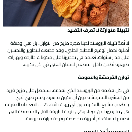
تتبيلة متوارثة لا تعرف التقليد
لا تُعدّ تتبيلة البروستد لدينا مجرد مزيج من التوابل، بل هي وصفة
أصلية تحمل توقيع المطبخ الحلبي، وقد خضعت للتطوير والتحسين
على مدار سنوات. نعتمد في تحضيرنا على مكونات طازجة وبهارات
طبيعية تُطحن داخل المطعم لضمان الغنى في كل نكهة.
توازن القرمشة والنعومة
في كل قضمة من البروستد الذي نقدمه، ستحصل على مزيج فريد
من القشرة المقرمشة دون أن تكون قاسية، ولحم طري غني
بالطعم، مشبع بالنكهة دون أي زيوت زائدة. هذه المعادلة الدقيقة
هي ما يميزنا عن غيرنا، وهي نتيجة لطريقة القلي المنضبطة التي
نطبقها باستخدام أجهزة مخصصة ودرجة حرارة مدروسة.
الجودة تبدأ من المصدر