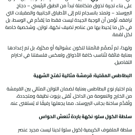
على بناء تجربة تذوق متكاملة تبدأ من الطبق الرئيسي – دجاج
البروستد – وتمتد بانسجام تام إلى الأطباق الجانبية والمقبلات التي
ترافقه. نُؤمن أن الوجبة الجيدة ليست فقط ما يُقدَّم في الوسط، بل
في كل ما يُحيط بها من عناصر تضيف نكهة، توازن، وشخصية خاصة
لكل لقمة.
ولهذا، لم تُصمَّم قائمتنا لتكون عشوائية أو مكرّرة، بل تم إعدادها
بعناية فائقة لتُناسب كافة الأذواق وتعكس فلسفتنا في احترام
التفاصيل.
البطاطس المقلية: قرمشة مثالية تفتح الشهية
يتم اختيار نوع البطاطس بعناية لضمان التوازن المثالي بين القرمشة
من الخارج والنعومة من الداخل. تُقلى بزيوت نظيفة ومتجددة،
وتُقدَّم ساخنة بجانب البروستد، مما يجعلها رفيقًا لا يُستغنى عنه.
سلطة الكول سلو: نكهة باردة تُنعش الحواس
سلطة الملفوف الكريمية (كول سلو) لدينا ليست مجرد عنصر