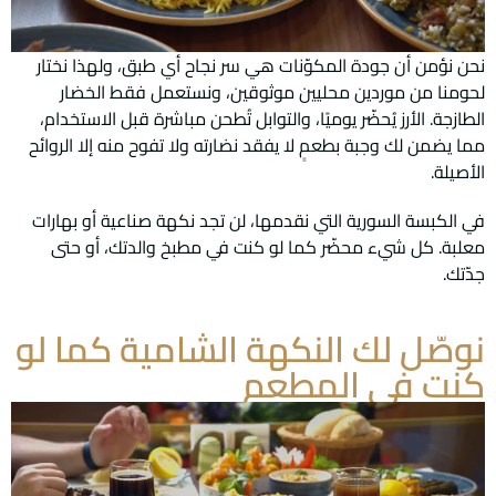
نحن نؤمن أن جودة المكوّنات هي سر نجاح أي طبق، ولهذا نختار
لحومنا من موردين محليين موثوقين، ونستعمل فقط الخضار
الطازجة. الأرز يُحضّر يوميًا، والتوابل تُطحن مباشرة قبل الاستخدام،
مما يضمن لك وجبة بطعمٍ لا يفقد نضارته ولا تفوح منه إلا الروائح
الأصيلة.
في الكبسة السورية التي نقدمها، لن تجد نكهة صناعية أو بهارات
معلبة. كل شيء محضّر كما لو كنت في مطبخ والدتك، أو حتى
جدّتك.
نوصّل لك النكهة الشامية كما لو
كنت في المطعم