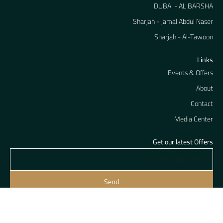
DUBAI - AL BARSHA
Sharjah - Jamal Abdul Naser
Sharjah - Al-Tawoon
Links
Events & Offers
About
Contact
Media Center
Get our latest Offers
Send
Ask about franchise Terms.
Want to be a partner ?