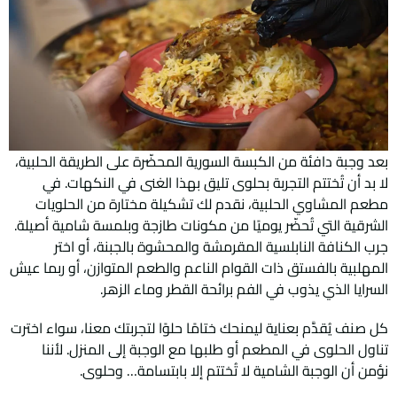
بعد وجبة دافئة من الكبسة السورية المحضّرة على الطريقة الحلبية،
لا بد أن تُختتم التجربة بحلوى تليق بهذا الغنى في النكهات. في
مطعم المشاوي الحلبية، نقدم لك تشكيلة مختارة من الحلويات
الشرقية التي تُحضّر يوميًا من مكونات طازجة وبلمسة شامية أصيلة.
جرب الكنافة النابلسية المقرمشة والمحشوة بالجبنة، أو اختر
المهلبية بالفستق ذات القوام الناعم والطعم المتوازن، أو ربما عيش
السرايا الذي يذوب في الفم برائحة القطر وماء الزهر.
كل صنف يُقدَّم بعناية ليمنحك ختامًا حلوًا لتجربتك معنا، سواء اخترت
تناول الحلوى في المطعم أو طلبها مع الوجبة إلى المنزل. لأننا
نؤمن أن الوجبة الشامية لا تُختتم إلا بابتسامة… وحلوى.