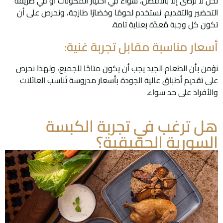
نحن لا نرضى إلا بالأفضل، سواء في اختيار المكونات أو في طريقة
التحضير والتقديم. نستخدم لحومًا وخضارًا طازجة، ونحرص على أن
تكون كل وجبة مُعدّة بعناية تامة.
أسعار مناسبة مقابل تجربة غنية:
نؤمن بأن الطعام الجيد يجب أن يكون متاحًا للجميع، ولهذا نحرص
على تقديم أطباق عالية الجودة بأسعار مدروسة تُناسب العائلات
والأفراد على حد سواء.
هل ترغب في تجربة الكبسة
السورية الحقيقية؟