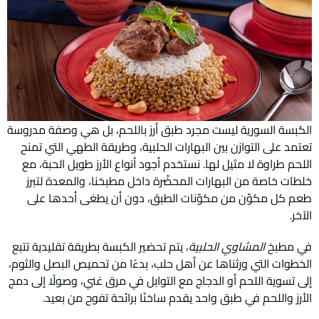
الكبسة السورية ليست مجرد طبق أرز باللحم، بل هي وصفة مدروسة
تعتمد على التوازن بين البهارات الحلبية، وطريقة الطهي التي تمنح
اللحم طراوة لا مثيل لها. نستخدم أجود أنواع الأرز طويل الحبة، مع
خلطات خاصة من البهارات المحضّرة داخل مطبخنا، والمعدة لتبرز
طعم كل مكوّن من مكوّنات الطبق، دون أن يطغى أحدها على
الآخر.
في مطبخ
المشاوي الحلبية
، يتم تحضير الكبسة بطريقة تقليدية تتبع
الخطوات التي ورثناها عن أهل حلب، بدءًا من تحميص البصل والثوم،
إلى تسوية اللحم أو الدجاج مع التوابل في مرق غني، وصولًا إلى دمج
الأرز واللحم في طبق واحد يقدم ساخنًا برائحة تفوح من بعيد.