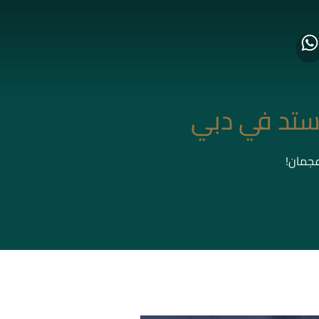
ستد في دبي
عجمان!