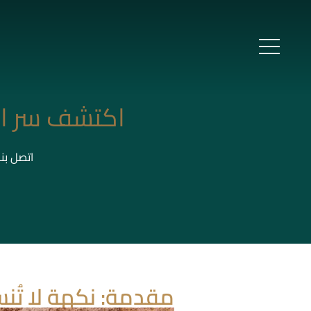
اكتشف سر ال
اتصل بن
مقدمة: نكهة لا تُن