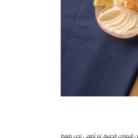
 البهارات الحلبية، ثم تُطهى تحت ضغط