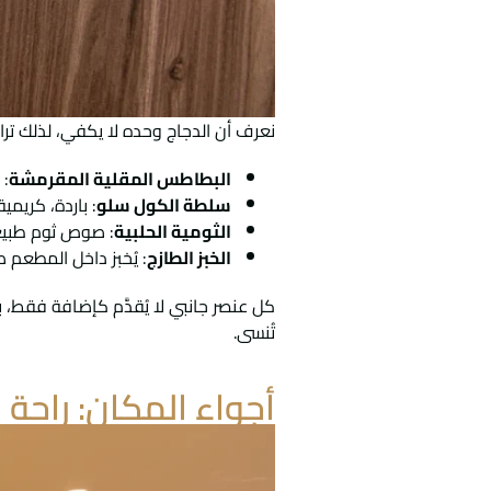
نعرف أن الدجاج وحده لا يكفي، لذلك تراف
البطاطس المقلية المقرمشة
: 
سلطة الكول سلو
: باردة، كريمي
الثومية الحلبية
: صوص ثوم طبيعي ي
الخبز الطازج
: يُخبز داخل المطعم ص
كل عنصر جانبي لا يُقدَّم كإضافة فقط، 
تُنسى.
أجواء المكان: راحة 