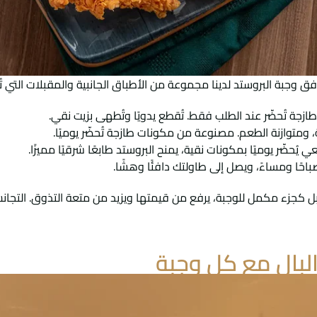
ق وجبة البروستد لدينا مجموعة من الأطباق الجانبية والمقبلات التي تُ
طازجة تُحضّر عند الطلب فقط. تُقطع يدويًا وتُطهى بزيت نقي.
ة، ومتوازنة الطعم. مصنوعة من مكونات طازجة تُحضّر يوميًا.
ُحضّر يوميًا بمكونات نقية، يمنح البروستد طابعًا شرقيًا مميزًا.
باحًا ومساءً، ويصل إلى طاولتك دافئًا وهشًا.
بل كجزء مكمل للوجبة، يرفع من قيمتها ويزيد من متعة التذوق. التجان
البال مع كل وجبة